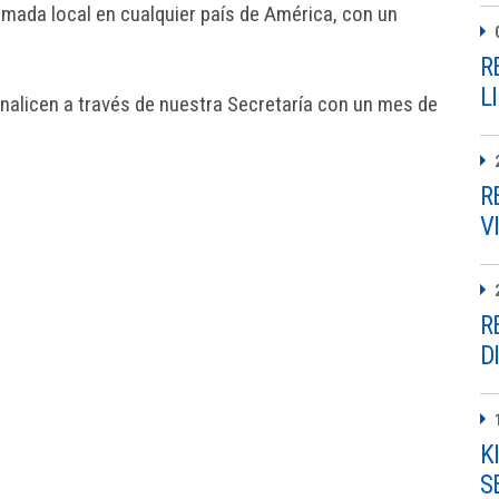
mada local en cualquier país de América, con un
R
L
analicen a través de nuestra Secretaría con un mes de
R
V
R
D
K
S