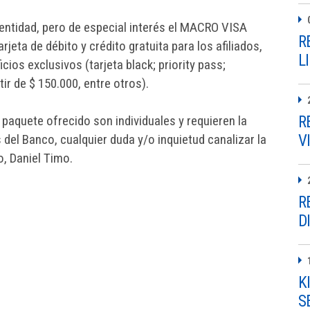
a entidad, pero de especial interés el MACRO VISA
R
jeta de débito y crédito gratuita para los afiliados,
L
cios exclusivos (tarjeta black; priority pass;
tir de $ 150.000, entre otros).
 paquete ofrecido son individuales y requieren la
R
del Banco, cualquier duda y/o inquietud canalizar la
V
, Daniel Timo.
R
D
K
S